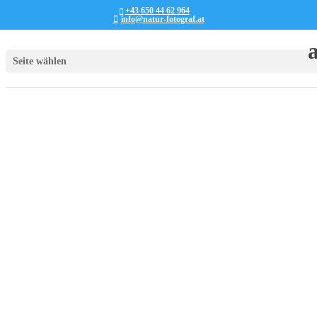
+43 650 44 62 964
info@natur-fotograf.at
Seite wählen