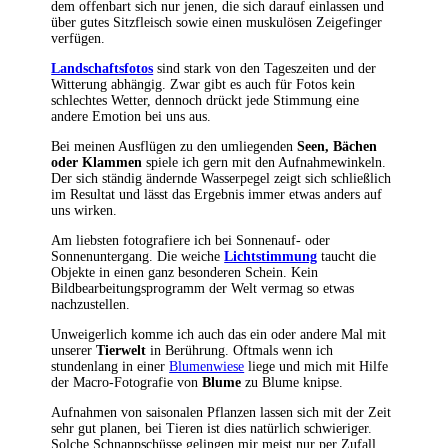
dem offenbart sich nur jenen, die sich darauf einlassen und
über gutes Sitzfleisch sowie einen muskulösen Zeigefinger
verfügen.
Landschaftsfotos
sind stark von den Tageszeiten und der
Witterung abhängig. Zwar gibt es auch für Fotos kein
schlechtes Wetter, dennoch drückt jede Stimmung eine
andere Emotion bei uns aus.
Bei meinen Ausflügen zu den umliegenden
Seen, Bächen
oder Klammen
spiele ich gern mit den Aufnahmewinkeln.
Der sich ständig ändernde Wasserpegel zeigt sich schließlich
im Resultat und lässt das Ergebnis immer etwas anders auf
uns wirken.
Am liebsten fotografiere ich bei Sonnenauf- oder
Sonnenuntergang. Die weiche
Lichtstimmung
taucht die
Objekte in einen ganz besonderen Schein. Kein
Bildbearbeitungsprogramm der Welt vermag so etwas
nachzustellen.
Unweigerlich komme ich auch das ein oder andere Mal mit
unserer
Tierwelt
in Berührung. Oftmals wenn ich
stundenlang in einer
Blumenwiese
liege und mich mit Hilfe
der Macro-Fotografie von
Blume
zu Blume knipse.
Aufnahmen von saisonalen Pflanzen lassen sich mit der Zeit
sehr gut planen, bei Tieren ist dies natürlich schwieriger.
Solche Schnappschüsse gelingen mir meist nur per Zufall.